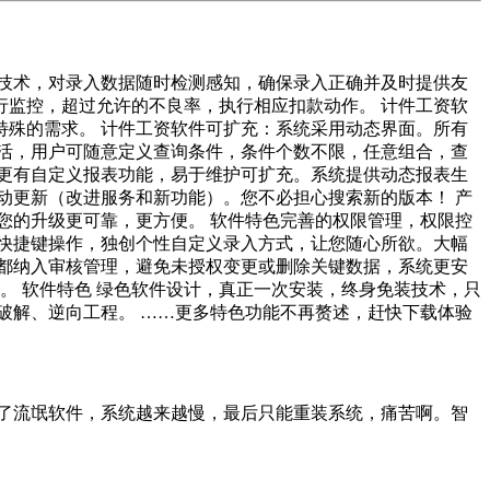
知技术，对录入数据随时检测感知，确保录入正确并及时提供友
监控，超过允许的不良率，执行相应扣款动作。 计件工资软
殊的需求。 计件工资软件可扩充：系统采用动态界面。所有
活，用户可随意定义查询条件，条件个数不限，任意组合，查
更有自定义报表功能，易于维护可扩充。系统提供动态报表生
动更新（改进服务和新功能）。您不必担心搜索新的版本！ 产
您的升级更可靠，更方便。 软件特色完善的权限管理，权限控
快捷键操作，独创个性自定义录入方式，让您随心所欲。大幅
都纳入审核管理，避免未授权变更或删除关键数据，系统更安
。 软件特色 绿色软件设计，真正一次安装，终身免装技术，只
破解、逆向工程。 ……更多特色功能不再赘述，赶快下载体验
了流氓软件，系统越来越慢，最后只能重装系统，痛苦啊。智