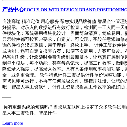
产品中心
FOCUS ON WEB DESIGN BRAND POSITIONING
专注高端 精准定位 用心服务 帮您实现品牌价值 智星企业
好提示。对录入的数据进行有效行检查，检测同一工人同一天
件模块化：系统采用模块化设计，界面简单清爽，简单易用。
显示控件都可按客户要求，自定义。可实现，字段任意添加修
询条件符合汉语逻辑，易于理解，轻松上手。 计件工资软件
成功能，您可自定义报表方案，以便下次调用，方案可修改。存
品智能升级，让您随时免费升级到最新版本，让您真正感到使用
制每个模块，每个功能，甚至每条记录，提高工作效率，做到
降低录入强度，提高录入效率。具有具备使用频率检测功能，
全，业务更合理。 软件特色计件工资提供计件单价调整功能，
需拷贝即可运行，不再有任何垃圾文件、链接库注册、让您的系
吧，智星人事工资软件、计件工资是您提高工作效率的绝好助
——
你有重装系统的烦恼吗？当您从互联网上搜罗了众多软件试用
星人事工资软件、智星计件
Learn more