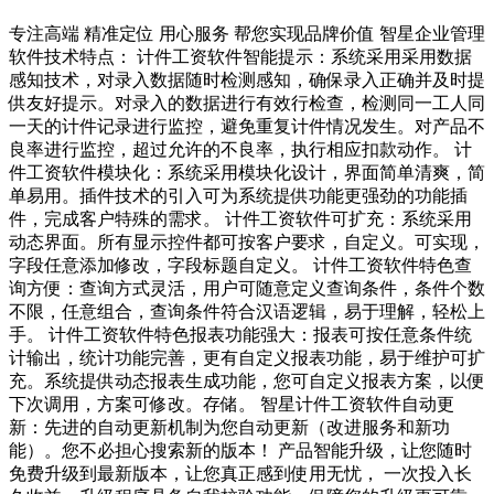
专注高端 精准定位 用心服务 帮您实现品牌价值 智星企业管理
软件技术特点： 计件工资软件智能提示：系统采用采用数据
感知技术，对录入数据随时检测感知，确保录入正确并及时提
供友好提示。对录入的数据进行有效行检查，检测同一工人同
一天的计件记录进行监控，避免重复计件情况发生。对产品不
良率进行监控，超过允许的不良率，执行相应扣款动作。 计
件工资软件模块化：系统采用模块化设计，界面简单清爽，简
单易用。插件技术的引入可为系统提供功能更强劲的功能插
件，完成客户特殊的需求。 计件工资软件可扩充：系统采用
动态界面。所有显示控件都可按客户要求，自定义。可实现，
字段任意添加修改，字段标题自定义。 计件工资软件特色查
询方便：查询方式灵活，用户可随意定义查询条件，条件个数
不限，任意组合，查询条件符合汉语逻辑，易于理解，轻松上
手。 计件工资软件特色报表功能强大：报表可按任意条件统
计输出，统计功能完善，更有自定义报表功能，易于维护可扩
充。系统提供动态报表生成功能，您可自定义报表方案，以便
下次调用，方案可修改。存储。 智星计件工资软件自动更
新：先进的自动更新机制为您自动更新（改进服务和新功
能）。您不必担心搜索新的版本！ 产品智能升级，让您随时
免费升级到最新版本，让您真正感到使用无忧， 一次投入长