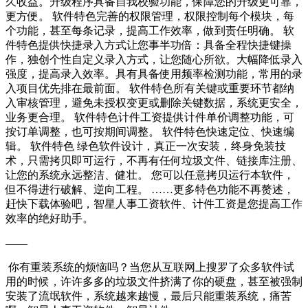
久收益。升级程序具备自我校验功能，保障您的升级更可靠，
更方便。 软件特色完善的权限管理，权限控制每个模块，每
个功能，甚至每条记录，提高工作效率，做到责任明确。 软
件特色提供快捷录入方式让您事半功倍：具备全程快捷键操
作，独创个性自定义录入方式，让您随心所欲。大幅降低录入
强度，提高录入效率。具有具备使用频率检测功能，常用的录
入项目优先排在最前面。 软件特色所有关键或重要环节都纳
入审核管理，避免未授权变更或删除关键数据，系统更安全，
业务更合理。 软件特色计件工资提供计件单价调整功能，可
按订单调整，也可按期间调整。 软件特色快速定位、快速编
辑。 软件特色 绿色软件设计，真正一次安装，终身免装技
术，只需拷贝即可运行，不再有任何垃圾文件、链接库注册、
让您的系统永远整洁、健壮。 您可以任意拷贝运行本软件，
但不得进行破解、逆向工程。 ……更多特色功能不再赘述，
赶快下载体验吧，智星人事工资软件、计件工资是您提高工作
效率的绝好助手。
——
你有重装系统的烦恼吗？当您从互联网上搜罗了众多软件试
用的时候，许许多多的垃圾文件挤满了你的硬盘，甚至被强制
安装了流氓软件，系统越来越慢，最后只能重装系统，痛苦