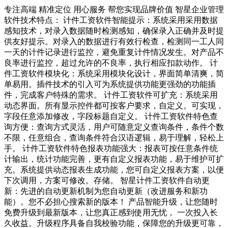
专注高端 精准定位 用心服务 帮您实现品牌价值 智星企业管理
软件技术特点： 计件工资软件智能提示：系统采用采用数据
感知技术，对录入数据随时检测感知，确保录入正确并及时提
供友好提示。对录入的数据进行有效行检查，检测同一工人同
一天的计件记录进行监控，避免重复计件情况发生。对产品不
良率进行监控，超过允许的不良率，执行相应扣款动作。 计
件工资软件模块化：系统采用模块化设计，界面简单清爽，简
单易用。插件技术的引入可为系统提供功能更强劲的功能插
件，完成客户特殊的需求。 计件工资软件可扩充：系统采用
动态界面。所有显示控件都可按客户要求，自定义。可实现，
字段任意添加修改，字段标题自定义。 计件工资软件特色查
询方便：查询方式灵活，用户可随意定义查询条件，条件个数
不限，任意组合，查询条件符合汉语逻辑，易于理解，轻松上
手。 计件工资软件特色报表功能强大：报表可按任意条件统
计输出，统计功能完善，更有自定义报表功能，易于维护可扩
充。系统提供动态报表生成功能，您可自定义报表方案，以便
下次调用，方案可修改。存储。 智星计件工资软件自动更
新：先进的自动更新机制为您自动更新（改进服务和新功
能）。您不必担心搜索新的版本！ 产品智能升级，让您随时
免费升级到最新版本，让您真正感到使用无忧， 一次投入长
久收益。升级程序具备自我校验功能，保障您的升级更可靠，