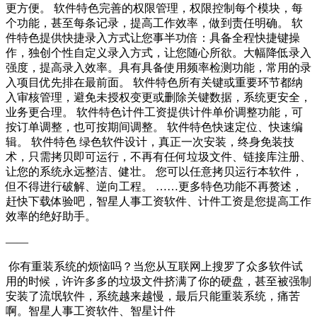
更方便。 软件特色完善的权限管理，权限控制每个模块，每
个功能，甚至每条记录，提高工作效率，做到责任明确。 软
件特色提供快捷录入方式让您事半功倍：具备全程快捷键操
作，独创个性自定义录入方式，让您随心所欲。大幅降低录入
强度，提高录入效率。具有具备使用频率检测功能，常用的录
入项目优先排在最前面。 软件特色所有关键或重要环节都纳
入审核管理，避免未授权变更或删除关键数据，系统更安全，
业务更合理。 软件特色计件工资提供计件单价调整功能，可
按订单调整，也可按期间调整。 软件特色快速定位、快速编
辑。 软件特色 绿色软件设计，真正一次安装，终身免装技
术，只需拷贝即可运行，不再有任何垃圾文件、链接库注册、
让您的系统永远整洁、健壮。 您可以任意拷贝运行本软件，
但不得进行破解、逆向工程。 ……更多特色功能不再赘述，
赶快下载体验吧，智星人事工资软件、计件工资是您提高工作
效率的绝好助手。
——
你有重装系统的烦恼吗？当您从互联网上搜罗了众多软件试
用的时候，许许多多的垃圾文件挤满了你的硬盘，甚至被强制
安装了流氓软件，系统越来越慢，最后只能重装系统，痛苦
啊。智星人事工资软件、智星计件