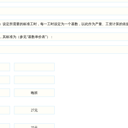
）设定所需要的标准工时，每一工时设定为一个基数，以此作为产量、工资计算的依
其标准为（参见“基数单价表”）：
晚班
27
元
25
元