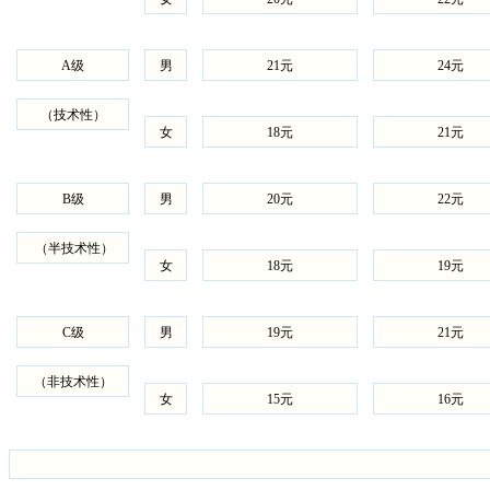
A
级
男
21
元
24
元
（技术性）
女
18
元
21
元
B
级
男
20
元
22
元
（半技术性）
女
18
元
19
元
C
级
男
19
元
21
元
（非技术性）
女
15
元
16
元