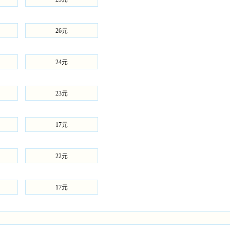
26
元
24
元
23
元
17
元
22
元
17
元