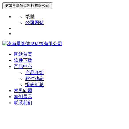
济南景隆信息科技有限公司
繁體
公司网站
网站首页
软件下载
产品中心
产品介绍
软件动态
报表汇总
常见问题
案例展示
联系我们