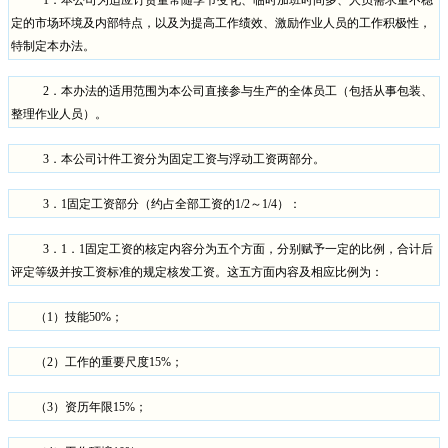
1
．本公司为适应订货量常随季节变化、临时加班时间多、人员需求量不稳
定的市场环境及内部特点，以及为提高工作绩效、激励作业人员的工作积极性，
特制定本办法。
2
．本办法的适用范围为本公司直接参与生产的全体员工（包括从事包装、
整理作业人员）。
3
．本公司计件工资分为固定工资与浮动工资两部分。
3
．
1
固定工资部分（约占全部工资的
1/2
～
1/4
）：
3
．
1
．
1
固定工资的核定内容分为五个方面，分别赋予一定的比例，合计后
评定等级并按工资标准的规定核发工资。这五方面内容及相应比例为：
（
1
）技能
50%
；
（
2
）工作的重要尺度
15%
；
（
3
）资历年限
15%
；