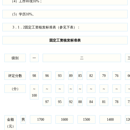
（
4
）工作环境
10%
；
（
5
）学历
10%
。
3
．
1
．
2
固定工资核发标准表（参见下表）：
固定工资核发标准表
级别
一
二
评定分数
98
96
93
8
9
85
82
79
76
6
（分）
～
～
～
～
～
～
～
～
100
97
95
92
88
84
81
78
7
金额
男
1700
1600
1500
1400
12
（元）