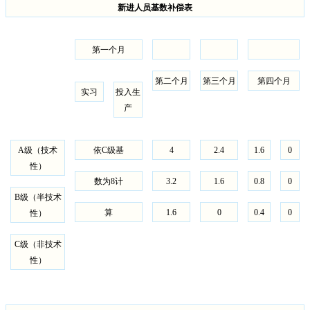
新进人员基数补偿表
第一个月
第二个月
第三个月
第四个月
实习
投入生
产
A
级（技术
依
C
级基
4
2.4
1.6
0
性）
数为
8
计
3.2
1.6
0.8
0
B
级（半技术
算
1.6
0
0.4
0
性）
C
级（非技术
性）