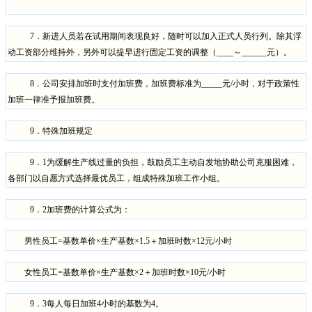
7
．新进人员若在试用期间表现良好，随时可以加入正式人员行列。除其浮
动工资部分维持外，另外可以提早进行固定工资的调整（
____
～
______
元）。
8
．公司安排加班时支付加班费，加班费标准为
_____
元
/
小时，对于政策性
加班一律准予报加班费。
9
．特殊加班规定
9
．
1
为缓解生产线过量的负担，鼓励员工主动自发地协助公司克服困难，
各部门以自愿方式选择最优员工，组成特殊加班工作小组。
9
．
2
加班费的计算公式为：
男性员工
=
基数单价×生产基数×
1.5
＋加班时数×
12
元
/
小时
女性员工
=
基数单价×生产基数×
2
＋加班时数×
10
元
/
小时
9
．
3
每人每日加班
4
小时的基数为
4
。