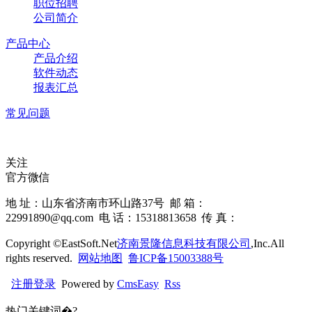
职位招聘
公司简介
产品中心
产品介绍
软件动态
报表汇总
常见问题
关注
官方微信
地 址：山东省济南市环山路37号 邮 箱：
22991890@qq.com 电 话：15318813658 传 真：
Copyright ©EastSoft.Net
济南景隆信息科技有限公司
,Inc.All
rights reserved.
网站地图
鲁ICP备15003388号
注册
登录
Powered by
CmsEasy
Rss
热门关键词�?