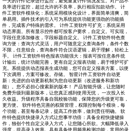
一天的计件记录进行监控，避免重复计件情况发生。对产品不
良率进行监控，超过允许的不良率，执行相应扣款动作。 计
件工资软件模块化：系统采用模块化设计，界面简单清爽，简
单易用。插件技术的引入可为系统提供功能更强劲的功能插
件，完成客户特殊的需求。 计件工资软件可扩充：系统采用
动态界面。所有显示控件都可按客户要求，自定义。可实现，
字段任意添加修改，字段标题自定义。 计件工资软件特色查
询方便：查询方式灵活，用户可随意定义查询条件，条件个数
不限，任意组合，查询条件符合汉语逻辑，易于理解，轻松上
手。 计件工资软件特色报表功能强大：报表可按任意条件统
计输出，统计功能完善，更有自定义报表功能，易于维护可扩
充。系统提供动态报表生成功能，您可自定义报表方案，以便
下次调用，方案可修改。存储。 智星计件工资软件自动更
新：先进的自动更新机制为您自动更新（改进服务和新功
能）。您不必担心搜索新的版本！ 产品智能升级，让您随时
免费升级到最新版本，让您真正感到使用无忧， 一次投入长
久收益。升级程序具备自我校验功能，保障您的升级更可靠，
更方便。 软件特色完善的权限管理，权限控制每个模块，每
个功能，甚至每条记录，提高工作效率，做到责任明确。 软
件特色提供快捷录入方式让您事半功倍：具备全程快捷键操
作，独创个性自定义录入方式，让您随心所欲。大幅降低录入
强度，提高录入效率。具有具备使用频率检测功能，常用的录