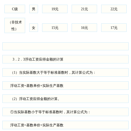
C
级
男
19
元
21
元
22
元
（非技术
女
15
元
16
元
17
元
性）
3
．
2
．
3
浮动工资应得金额的计算
（
1
）当实际基数大于等于标准基数时，其计算公式为：
浮动工资
=
基数单价×实际生产基数
（
2
）浮动工资应得金额的计算。
①当实际基数小于等于标准基数时，其计算公式为：
浮动工资
=
基数单价×实际生产基数