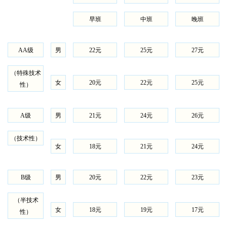
早班
中班
晚班
AA
级
男
22
元
25
元
27
元
（特殊技术
女
20
元
22
元
25
元
性）
A
级
男
21
元
24
元
26
元
（技术性）
女
18
元
21
元
24
元
B
级
男
20
元
22
元
23
元
（半技术
女
18
元
19
元
17
元
性）