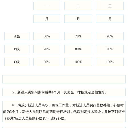
一
二
三
月
月
月
A
级
50%
70%
90%
B
级
70%
80%
90%
C
级
80%
100%
100%
5
．新进人员实习期前后共
1
个月，其奖金一律按规定金额发给。
6
．为减少新进人员离职、确保工作量，对新进人员实行基数补偿，补偿时
间为
3
个月，新进人员到职后前两周进行培训，然后判定技术等级，并按下列标准
（参见“新进人员基数补偿表”）进行补偿。