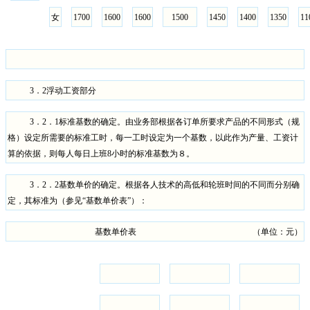
女
1700
1600
1600
1500
1450
1400
1350
11
3
．
2
浮动工资部分
3
．
2
．
1
标准基数的确定。由业务部根据各订单所要求产品的不同形式（规
格）设定所需要的标准工时，每一工时设定为一个基数，以此作为产量、工资计
算的依据，则每人每日上班
8
小时的标准基数为８。
3
．
2
．
2
基数单价的确定。根据各人技术的高低和轮班时间的不同而分别确
定，其标准为（参见“基数单价表”）：
基数单价表 （单位：元）